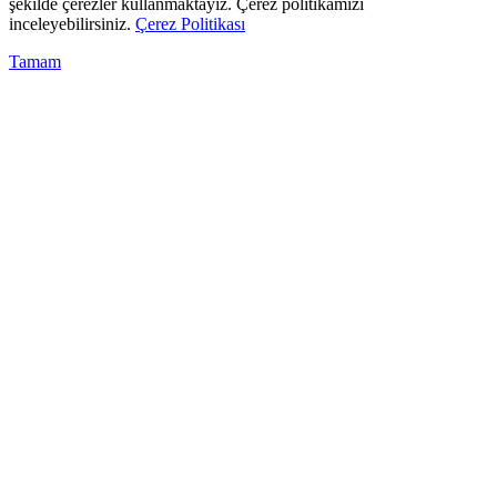
şekilde çerezler kullanmaktayız. Çerez politikamızı
inceleyebilirsiniz.
Çerez Politikası
Tamam