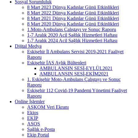
Sosyal Sorumluluk
8 Mart 2023 Dünya Kadınlar Günü Etkinlikleri
8 Mart 2022 Dünya Kadınlar Günü Etkinlikleri
8 Mart 2021 Dünya Kadınlar Günü Etkinlikleri
8 Mart 2020 Dünya Kadınlar Günü Etkinlikleri
1.Moto-Ambulans Çalıştayı ve Sonuç Raporu
1-7 Aralık 2020 Acil Sağlık Hizmetleri Haftası
1-7 Aralık 2024 Acil Sağlık Hizmetleri Haftası
Dijital Medya
Eskişehir İl Ambulans Servisi 2019-2021 Faaliyet
Raporu
Eskişehir İAS Aylık Bültenleri
AMBULANSIN SESİ-EYLÜL2021
AMBULANSIN SESİ-EKİM2021
1. Eskişehir Moto-Ambulans Çalıştayı ve Sonuç
Raporu
Eskişehir 112 Covid-19 Pandemi Yönetimi Faaliyet
Raporu
Online İşlemler
ASKOM Veri Ekranı
Ekios
EKİP
ASOS
Sağlık e-Posta
Ekip Portal