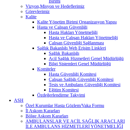
Birimi
Vizyon,Misyon ve Hedeflerimiz
Görevlerimiz
Kalite
Kalite Yönetim Birimi Organizasyon Yapısı
Hasta ve Çalışan Güvenliği
Hasta Hakları Yönetmeliği
Hasta ve Çalışan Hakları Yönetmeliği
Çalışan Güvenliği Sağlanması
Sağlık Bakanlığı Web Erişim Linkleri
Sağlık Bakanlığı
Acil Sağlık Hizmetleri Genel Müdürlüğü
Bilgi Sistemleri Genel Müdürlüğü
Komiteler
Hasta Güvenliği Komitesi
Çalışan Sağlığı Güvenliği Komitesi
Tesis ve Ambulans Güvenliği Komitesi
Eğitim Komitesi
Özdeğerlendirme Takvimi
ASH
Özel Kurumlar Hasta Gözlem/Vaka Formu
İl Askom Kararları
Bölge Askom Kararları
AMBULANSLAR VE ACİL SAĞLIK ARAÇLARI
İLE AMBULANS HİZMETLERİ YÖNETMELİĞİ