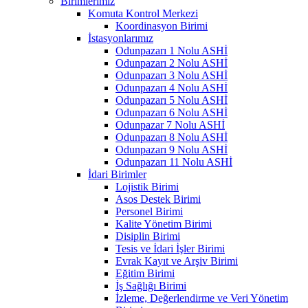
Birimlerimiz
Komuta Kontrol Merkezi
Koordinasyon Birimi
İstasyonlarımız
Odunpazarı 1 Nolu ASHİ
Odunpazarı 2 Nolu ASHİ
Odunpazarı 3 Nolu ASHİ
Odunpazarı 4 Nolu ASHİ
Odunpazarı 5 Nolu ASHİ
Odunpazarı 6 Nolu ASHİ
Odunpazar 7 Nolu ASHİ
Odunpazarı 8 Nolu ASHİ
Odunpazarı 9 Nolu ASHİ
Odunpazarı 11 Nolu ASHİ
İdari Birimler
Lojistik Birimi
Asos Destek Birimi
Personel Birimi
Kalite Yönetim Birimi
Disiplin Birimi
Tesis ve İdari İşler Birimi
Evrak Kayıt ve Arşiv Birimi
Eğitim Birimi
İş Sağlığı Birimi
İzleme, Değerlendirme ve Veri Yönetim