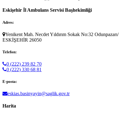
Eskişehir İl Ambulans Servisi Başhekimliği
Adres:
Yenikent Mah. Necdet Yıldırım Sokak No:32 Odunpazarı/
ESKİŞEHİR 26050
Telefon:
0 (222) 239 82 70
0 (222) 330 68 81
E-posta:
eskias.basinyayin@saglik.gov.tr
Harita