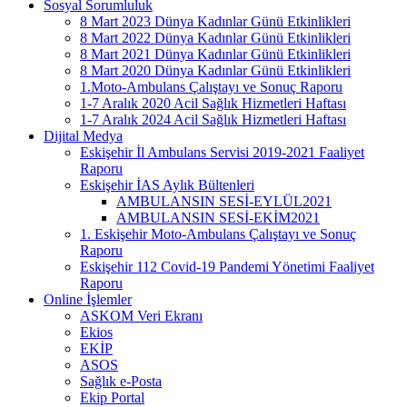
Sosyal Sorumluluk
8 Mart 2023 Dünya Kadınlar Günü Etkinlikleri
8 Mart 2022 Dünya Kadınlar Günü Etkinlikleri
8 Mart 2021 Dünya Kadınlar Günü Etkinlikleri
8 Mart 2020 Dünya Kadınlar Günü Etkinlikleri
1.Moto-Ambulans Çalıştayı ve Sonuç Raporu
1-7 Aralık 2020 Acil Sağlık Hizmetleri Haftası
1-7 Aralık 2024 Acil Sağlık Hizmetleri Haftası
Dijital Medya
Eskişehir İl Ambulans Servisi 2019-2021 Faaliyet
Raporu
Eskişehir İAS Aylık Bültenleri
AMBULANSIN SESİ-EYLÜL2021
AMBULANSIN SESİ-EKİM2021
1. Eskişehir Moto-Ambulans Çalıştayı ve Sonuç
Raporu
Eskişehir 112 Covid-19 Pandemi Yönetimi Faaliyet
Raporu
Online İşlemler
ASKOM Veri Ekranı
Ekios
EKİP
ASOS
Sağlık e-Posta
Ekip Portal