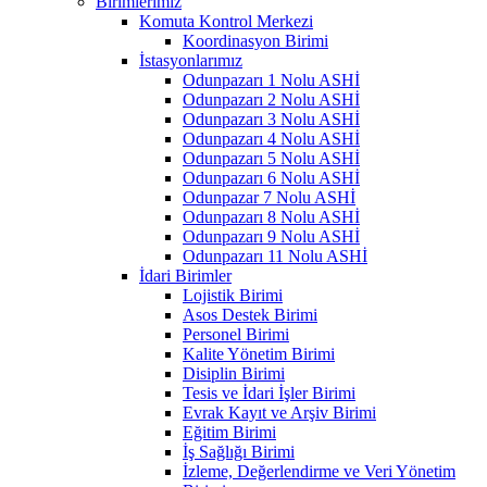
Birimlerimiz
Komuta Kontrol Merkezi
Koordinasyon Birimi
İstasyonlarımız
Odunpazarı 1 Nolu ASHİ
Odunpazarı 2 Nolu ASHİ
Odunpazarı 3 Nolu ASHİ
Odunpazarı 4 Nolu ASHİ
Odunpazarı 5 Nolu ASHİ
Odunpazarı 6 Nolu ASHİ
Odunpazar 7 Nolu ASHİ
Odunpazarı 8 Nolu ASHİ
Odunpazarı 9 Nolu ASHİ
Odunpazarı 11 Nolu ASHİ
İdari Birimler
Lojistik Birimi
Asos Destek Birimi
Personel Birimi
Kalite Yönetim Birimi
Disiplin Birimi
Tesis ve İdari İşler Birimi
Evrak Kayıt ve Arşiv Birimi
Eğitim Birimi
İş Sağlığı Birimi
İzleme, Değerlendirme ve Veri Yönetim