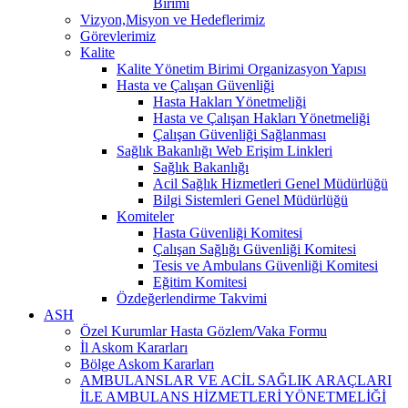
Birimi
Vizyon,Misyon ve Hedeflerimiz
Görevlerimiz
Kalite
Kalite Yönetim Birimi Organizasyon Yapısı
Hasta ve Çalışan Güvenliği
Hasta Hakları Yönetmeliği
Hasta ve Çalışan Hakları Yönetmeliği
Çalışan Güvenliği Sağlanması
Sağlık Bakanlığı Web Erişim Linkleri
Sağlık Bakanlığı
Acil Sağlık Hizmetleri Genel Müdürlüğü
Bilgi Sistemleri Genel Müdürlüğü
Komiteler
Hasta Güvenliği Komitesi
Çalışan Sağlığı Güvenliği Komitesi
Tesis ve Ambulans Güvenliği Komitesi
Eğitim Komitesi
Özdeğerlendirme Takvimi
ASH
Özel Kurumlar Hasta Gözlem/Vaka Formu
İl Askom Kararları
Bölge Askom Kararları
AMBULANSLAR VE ACİL SAĞLIK ARAÇLARI
İLE AMBULANS HİZMETLERİ YÖNETMELİĞİ