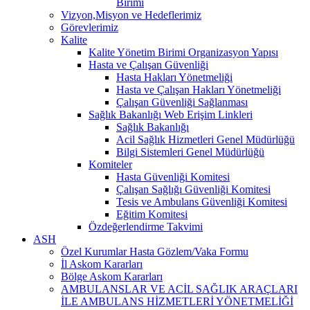
Birimi
Vizyon,Misyon ve Hedeflerimiz
Görevlerimiz
Kalite
Kalite Yönetim Birimi Organizasyon Yapısı
Hasta ve Çalışan Güvenliği
Hasta Hakları Yönetmeliği
Hasta ve Çalışan Hakları Yönetmeliği
Çalışan Güvenliği Sağlanması
Sağlık Bakanlığı Web Erişim Linkleri
Sağlık Bakanlığı
Acil Sağlık Hizmetleri Genel Müdürlüğü
Bilgi Sistemleri Genel Müdürlüğü
Komiteler
Hasta Güvenliği Komitesi
Çalışan Sağlığı Güvenliği Komitesi
Tesis ve Ambulans Güvenliği Komitesi
Eğitim Komitesi
Özdeğerlendirme Takvimi
ASH
Özel Kurumlar Hasta Gözlem/Vaka Formu
İl Askom Kararları
Bölge Askom Kararları
AMBULANSLAR VE ACİL SAĞLIK ARAÇLARI
İLE AMBULANS HİZMETLERİ YÖNETMELİĞİ