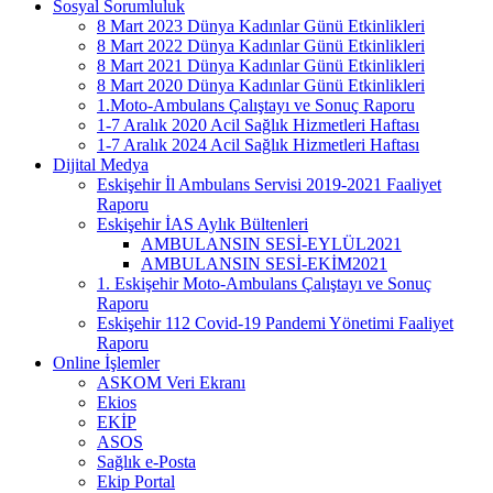
Sosyal Sorumluluk
8 Mart 2023 Dünya Kadınlar Günü Etkinlikleri
8 Mart 2022 Dünya Kadınlar Günü Etkinlikleri
8 Mart 2021 Dünya Kadınlar Günü Etkinlikleri
8 Mart 2020 Dünya Kadınlar Günü Etkinlikleri
1.Moto-Ambulans Çalıştayı ve Sonuç Raporu
1-7 Aralık 2020 Acil Sağlık Hizmetleri Haftası
1-7 Aralık 2024 Acil Sağlık Hizmetleri Haftası
Dijital Medya
Eskişehir İl Ambulans Servisi 2019-2021 Faaliyet
Raporu
Eskişehir İAS Aylık Bültenleri
AMBULANSIN SESİ-EYLÜL2021
AMBULANSIN SESİ-EKİM2021
1. Eskişehir Moto-Ambulans Çalıştayı ve Sonuç
Raporu
Eskişehir 112 Covid-19 Pandemi Yönetimi Faaliyet
Raporu
Online İşlemler
ASKOM Veri Ekranı
Ekios
EKİP
ASOS
Sağlık e-Posta
Ekip Portal