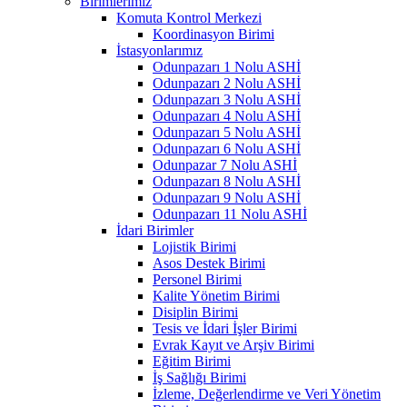
Birimlerimiz
Komuta Kontrol Merkezi
Koordinasyon Birimi
İstasyonlarımız
Odunpazarı 1 Nolu ASHİ
Odunpazarı 2 Nolu ASHİ
Odunpazarı 3 Nolu ASHİ
Odunpazarı 4 Nolu ASHİ
Odunpazarı 5 Nolu ASHİ
Odunpazarı 6 Nolu ASHİ
Odunpazar 7 Nolu ASHİ
Odunpazarı 8 Nolu ASHİ
Odunpazarı 9 Nolu ASHİ
Odunpazarı 11 Nolu ASHİ
İdari Birimler
Lojistik Birimi
Asos Destek Birimi
Personel Birimi
Kalite Yönetim Birimi
Disiplin Birimi
Tesis ve İdari İşler Birimi
Evrak Kayıt ve Arşiv Birimi
Eğitim Birimi
İş Sağlığı Birimi
İzleme, Değerlendirme ve Veri Yönetim