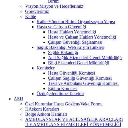
Birimi
Vizyon,Misyon ve Hedeflerimiz
Görevlerimiz
Kalite
Kalite Yönetim Birimi Organizasyon Yapısı
Hasta ve Çalışan Güvenliği
Hasta Hakları Yönetmeliği
Hasta ve Çalışan Hakları Yönetmeliği
Çalışan Güvenliği Sağlanması
Sağlık Bakanlığı Web Erişim Linkleri
Sağlık Bakanlığı
Acil Sağlık Hizmetleri Genel Müdürlüğü
Bilgi Sistemleri Genel Müdürlüğü
Komiteler
Hasta Güvenliği Komitesi
Çalışan Sağlığı Güvenliği Komitesi
Tesis ve Ambulans Güvenliği Komitesi
Eğitim Komitesi
Özdeğerlendirme Takvimi
ASH
Özel Kurumlar Hasta Gözlem/Vaka Formu
İl Askom Kararları
Bölge Askom Kararları
AMBULANSLAR VE ACİL SAĞLIK ARAÇLARI
İLE AMBULANS HİZMETLERİ YÖNETMELİĞİ