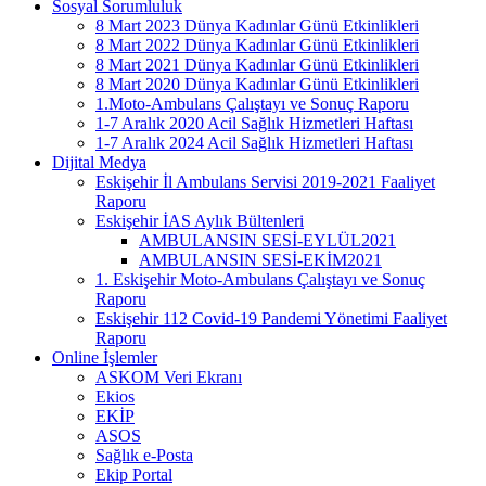
Sosyal Sorumluluk
8 Mart 2023 Dünya Kadınlar Günü Etkinlikleri
8 Mart 2022 Dünya Kadınlar Günü Etkinlikleri
8 Mart 2021 Dünya Kadınlar Günü Etkinlikleri
8 Mart 2020 Dünya Kadınlar Günü Etkinlikleri
1.Moto-Ambulans Çalıştayı ve Sonuç Raporu
1-7 Aralık 2020 Acil Sağlık Hizmetleri Haftası
1-7 Aralık 2024 Acil Sağlık Hizmetleri Haftası
Dijital Medya
Eskişehir İl Ambulans Servisi 2019-2021 Faaliyet
Raporu
Eskişehir İAS Aylık Bültenleri
AMBULANSIN SESİ-EYLÜL2021
AMBULANSIN SESİ-EKİM2021
1. Eskişehir Moto-Ambulans Çalıştayı ve Sonuç
Raporu
Eskişehir 112 Covid-19 Pandemi Yönetimi Faaliyet
Raporu
Online İşlemler
ASKOM Veri Ekranı
Ekios
EKİP
ASOS
Sağlık e-Posta
Ekip Portal