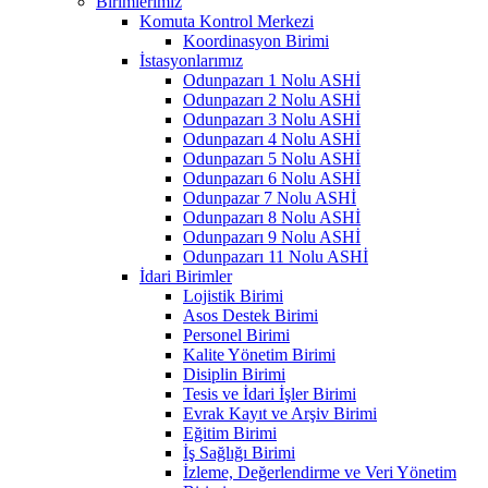
Birimlerimiz
Komuta Kontrol Merkezi
Koordinasyon Birimi
İstasyonlarımız
Odunpazarı 1 Nolu ASHİ
Odunpazarı 2 Nolu ASHİ
Odunpazarı 3 Nolu ASHİ
Odunpazarı 4 Nolu ASHİ
Odunpazarı 5 Nolu ASHİ
Odunpazarı 6 Nolu ASHİ
Odunpazar 7 Nolu ASHİ
Odunpazarı 8 Nolu ASHİ
Odunpazarı 9 Nolu ASHİ
Odunpazarı 11 Nolu ASHİ
İdari Birimler
Lojistik Birimi
Asos Destek Birimi
Personel Birimi
Kalite Yönetim Birimi
Disiplin Birimi
Tesis ve İdari İşler Birimi
Evrak Kayıt ve Arşiv Birimi
Eğitim Birimi
İş Sağlığı Birimi
İzleme, Değerlendirme ve Veri Yönetim