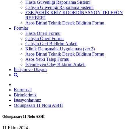
Hasta Güvenliği Raporlama Sistemi
Çalışan Güvenliği Raporlama Sistemi
ESKİŞEHİR KRİZ KOORDİNASYON TELEFON
REHBERİ
Asos Birimi Teknik Destek Bildirim Formu
Formlar
Hasta Öneri Formu
Çalışan Öneri Formu
Çalışan Geri Bildirim Anketi
Klinik Danışmalık Uygulaması (ver.2)
Asos Birimi Teknik Destek Bildirim Formu
Asos Yetki Talep Formu
İstenmeyen Olay Bildirim Anketi
İletişim ve Ulaşım
Kurumsal
Birimlerimiz
İstasyonlarımız
Odunpazarı 11 Nolu ASHİ
Odunpazarı 11 Nolu ASHİ
11 Ekim 2024