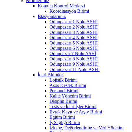
Birimlerimiz
Komuta Kontrol Merkezi
Koordinasyon Birimi
İstasyonlarımız
Odunpazarı 1 Nolu ASHİ
Odunpazarı 2 Nolu ASHİ
Odunpazarı 3 Nolu ASHİ
Odunpazarı 4 Nolu ASHİ
Odunpazarı 5 Nolu ASHİ
Odunpazarı 6 Nolu ASHİ
Odunpazar 7 Nolu ASHİ
Odunpazarı 8 Nolu ASHİ
Odunpazarı 9 Nolu ASHİ
Odunpazarı 11 Nolu ASHİ
İdari Birimler
Lojistik Birimi
Asos Destek Birimi
Personel Birimi
Kalite Yönetim Birimi
Disiplin Birimi
Tesis ve İdari İşler Birimi
Evrak Kayıt ve Arşiv Birimi
Eğitim Birimi
İş Sağlığı Birimi
İzleme, Değerlendirme ve Veri Yönetim