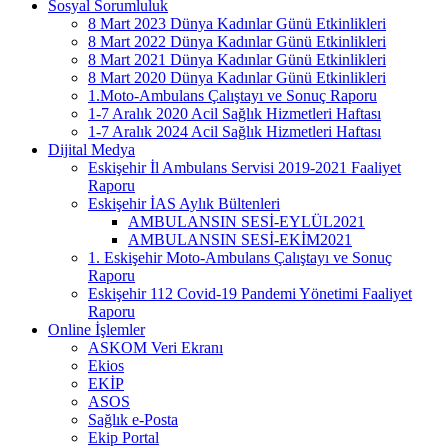
Sosyal Sorumluluk
8 Mart 2023 Dünya Kadınlar Günü Etkinlikleri
8 Mart 2022 Dünya Kadınlar Günü Etkinlikleri
8 Mart 2021 Dünya Kadınlar Günü Etkinlikleri
8 Mart 2020 Dünya Kadınlar Günü Etkinlikleri
1.Moto-Ambulans Çalıştayı ve Sonuç Raporu
1-7 Aralık 2020 Acil Sağlık Hizmetleri Haftası
1-7 Aralık 2024 Acil Sağlık Hizmetleri Haftası
Dijital Medya
Eskişehir İl Ambulans Servisi 2019-2021 Faaliyet
Raporu
Eskişehir İAS Aylık Bültenleri
AMBULANSIN SESİ-EYLÜL2021
AMBULANSIN SESİ-EKİM2021
1. Eskişehir Moto-Ambulans Çalıştayı ve Sonuç
Raporu
Eskişehir 112 Covid-19 Pandemi Yönetimi Faaliyet
Raporu
Online İşlemler
ASKOM Veri Ekranı
Ekios
EKİP
ASOS
Sağlık e-Posta
Ekip Portal