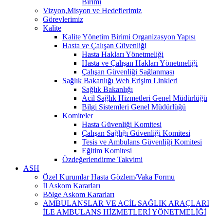
Birimi
Vizyon,Misyon ve Hedeflerimiz
Görevlerimiz
Kalite
Kalite Yönetim Birimi Organizasyon Yapısı
Hasta ve Çalışan Güvenliği
Hasta Hakları Yönetmeliği
Hasta ve Çalışan Hakları Yönetmeliği
Çalışan Güvenliği Sağlanması
Sağlık Bakanlığı Web Erişim Linkleri
Sağlık Bakanlığı
Acil Sağlık Hizmetleri Genel Müdürlüğü
Bilgi Sistemleri Genel Müdürlüğü
Komiteler
Hasta Güvenliği Komitesi
Çalışan Sağlığı Güvenliği Komitesi
Tesis ve Ambulans Güvenliği Komitesi
Eğitim Komitesi
Özdeğerlendirme Takvimi
ASH
Özel Kurumlar Hasta Gözlem/Vaka Formu
İl Askom Kararları
Bölge Askom Kararları
AMBULANSLAR VE ACİL SAĞLIK ARAÇLARI
İLE AMBULANS HİZMETLERİ YÖNETMELİĞİ