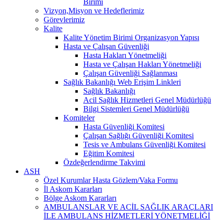
Birimi
Vizyon,Misyon ve Hedeflerimiz
Görevlerimiz
Kalite
Kalite Yönetim Birimi Organizasyon Yapısı
Hasta ve Çalışan Güvenliği
Hasta Hakları Yönetmeliği
Hasta ve Çalışan Hakları Yönetmeliği
Çalışan Güvenliği Sağlanması
Sağlık Bakanlığı Web Erişim Linkleri
Sağlık Bakanlığı
Acil Sağlık Hizmetleri Genel Müdürlüğü
Bilgi Sistemleri Genel Müdürlüğü
Komiteler
Hasta Güvenliği Komitesi
Çalışan Sağlığı Güvenliği Komitesi
Tesis ve Ambulans Güvenliği Komitesi
Eğitim Komitesi
Özdeğerlendirme Takvimi
ASH
Özel Kurumlar Hasta Gözlem/Vaka Formu
İl Askom Kararları
Bölge Askom Kararları
AMBULANSLAR VE ACİL SAĞLIK ARAÇLARI
İLE AMBULANS HİZMETLERİ YÖNETMELİĞİ