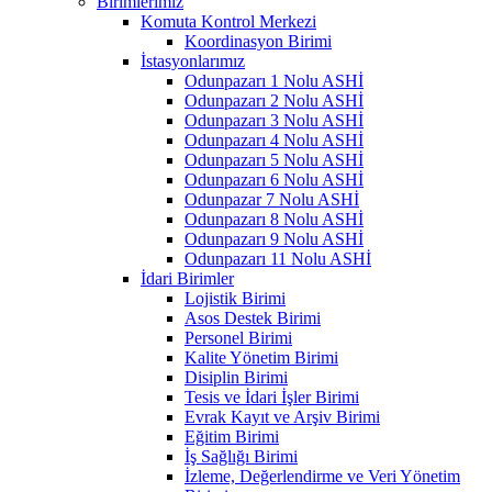
Birimlerimiz
Komuta Kontrol Merkezi
Koordinasyon Birimi
İstasyonlarımız
Odunpazarı 1 Nolu ASHİ
Odunpazarı 2 Nolu ASHİ
Odunpazarı 3 Nolu ASHİ
Odunpazarı 4 Nolu ASHİ
Odunpazarı 5 Nolu ASHİ
Odunpazarı 6 Nolu ASHİ
Odunpazar 7 Nolu ASHİ
Odunpazarı 8 Nolu ASHİ
Odunpazarı 9 Nolu ASHİ
Odunpazarı 11 Nolu ASHİ
İdari Birimler
Lojistik Birimi
Asos Destek Birimi
Personel Birimi
Kalite Yönetim Birimi
Disiplin Birimi
Tesis ve İdari İşler Birimi
Evrak Kayıt ve Arşiv Birimi
Eğitim Birimi
İş Sağlığı Birimi
İzleme, Değerlendirme ve Veri Yönetim