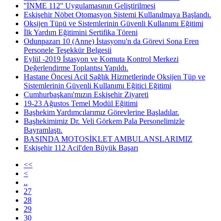
''İNME 112'' Uygulamasının Geliştirilmesi
Eskişehir Nöbet Otomasyon Sistemi Kullanılmaya Başlandı.
Oksijen Tüpü ve Sistemlerinin Güvenli Kullanımı Eğitimi
İlk Yardım Eğitimini Sertifika Töreni
Odunpazarı 10 (Anne) İstasyonu'n da Görevi Sona Eren
Personele Teşekkür Belgesii
Eylül -2019 İstasyon ve Komuta Kontrol Merkezi
Değerlendirme Toplantısı Yapıldı.
Hastane Öncesi Acil Sağlık Hizmetlerinde Oksijen Tüp ve
Sistemlerinin Güvenli Kullanımı Eğitici Eğitimi
Cumhurbaşkanı'mızın Eskişehir Ziyareti
19-23 Ağustos Temel Modül Eğitimi
Başhekim Yardımcılarımız Görevlerine Başladılar.
Başhekimimiz Dr. Veli Görkem Pala Personelimizle
Bayramlaştı.
BASINDA MOTOSİKLET AMBULANSLARIMIZ
Eskişehir 112 Acil'den Büyük Başarı
<<
<
..
27
28
29
30