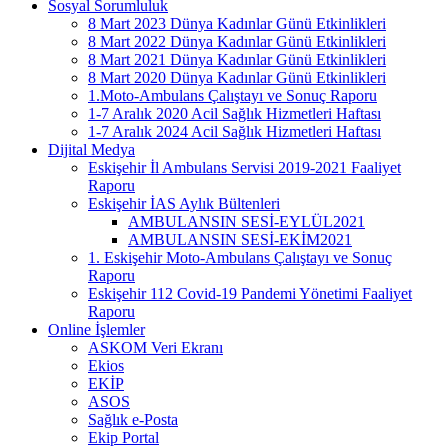
Sosyal Sorumluluk
8 Mart 2023 Dünya Kadınlar Günü Etkinlikleri
8 Mart 2022 Dünya Kadınlar Günü Etkinlikleri
8 Mart 2021 Dünya Kadınlar Günü Etkinlikleri
8 Mart 2020 Dünya Kadınlar Günü Etkinlikleri
1.Moto-Ambulans Çalıştayı ve Sonuç Raporu
1-7 Aralık 2020 Acil Sağlık Hizmetleri Haftası
1-7 Aralık 2024 Acil Sağlık Hizmetleri Haftası
Dijital Medya
Eskişehir İl Ambulans Servisi 2019-2021 Faaliyet
Raporu
Eskişehir İAS Aylık Bültenleri
AMBULANSIN SESİ-EYLÜL2021
AMBULANSIN SESİ-EKİM2021
1. Eskişehir Moto-Ambulans Çalıştayı ve Sonuç
Raporu
Eskişehir 112 Covid-19 Pandemi Yönetimi Faaliyet
Raporu
Online İşlemler
ASKOM Veri Ekranı
Ekios
EKİP
ASOS
Sağlık e-Posta
Ekip Portal