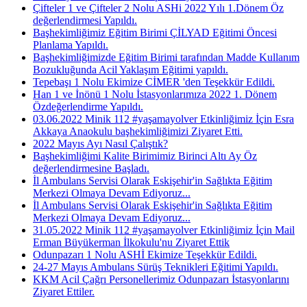
Çifteler 1 ve Çifteler 2 Nolu ASHi 2022 Yılı 1.Dönem Öz
değerlendirmesi Yapıldı.
Başhekimliğimiz Eğitim Birimi ÇİLYAD Eğitimi Öncesi
Planlama Yapıldı.
Başhekimliğimizde Eğitim Birimi tarafından Madde Kullanım
Bozukluğunda Acil Yaklaşım Eğitimi yapıldı.
Tepebaşı 1 Nolu Ekimize CİMER 'den Teşekkür Edildi.
Han 1 ve İnönü 1 Nolu İstasyonlarımıza 2022 1. Dönem
Özdeğerlendirme Yapıldı.
03.06.2022 Minik 112 #yaşamayolver Etkinliğimiz İçin Esra
Akkaya Anaokulu başhekimliğimizi Ziyaret Etti.
2022 Mayıs Ayı Nasıl Çalıştık?
Başhekimliğimi Kalite Birimimiz Birinci Altı Ay Öz
değerlendirmesine Başladı.
İl Ambulans Servisi Olarak Eskişehir'in Sağlıkta Eğitim
Merkezi Olmaya Devam Ediyoruz...
İl Ambulans Servisi Olarak Eskişehir'in Sağlıkta Eğitim
Merkezi Olmaya Devam Ediyoruz...
31.05.2022 Minik 112 #yaşamayolver Etkinliğimiz İçin Mail
Erman Büyükerman İlkokulu'nu Ziyaret Ettik
Odunpazarı 1 Nolu ASHİ Ekimize Teşekkür Edildi.
24-27 Mayıs Ambulans Sürüş Teknikleri Eğitimi Yapıldı.
KKM Acil Çağrı Personellerimiz Odunpazarı İstasyonlarını
Ziyaret Ettiler.