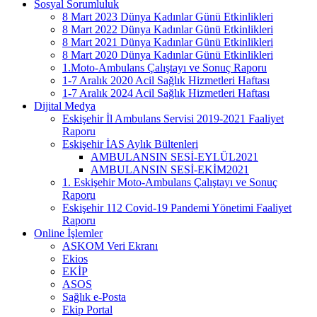
Sosyal Sorumluluk
8 Mart 2023 Dünya Kadınlar Günü Etkinlikleri
8 Mart 2022 Dünya Kadınlar Günü Etkinlikleri
8 Mart 2021 Dünya Kadınlar Günü Etkinlikleri
8 Mart 2020 Dünya Kadınlar Günü Etkinlikleri
1.Moto-Ambulans Çalıştayı ve Sonuç Raporu
1-7 Aralık 2020 Acil Sağlık Hizmetleri Haftası
1-7 Aralık 2024 Acil Sağlık Hizmetleri Haftası
Dijital Medya
Eskişehir İl Ambulans Servisi 2019-2021 Faaliyet
Raporu
Eskişehir İAS Aylık Bültenleri
AMBULANSIN SESİ-EYLÜL2021
AMBULANSIN SESİ-EKİM2021
1. Eskişehir Moto-Ambulans Çalıştayı ve Sonuç
Raporu
Eskişehir 112 Covid-19 Pandemi Yönetimi Faaliyet
Raporu
Online İşlemler
ASKOM Veri Ekranı
Ekios
EKİP
ASOS
Sağlık e-Posta
Ekip Portal