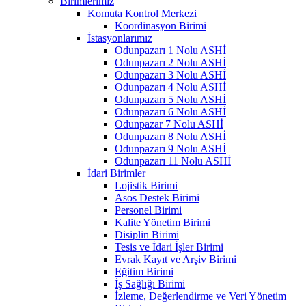
Birimlerimiz
Komuta Kontrol Merkezi
Koordinasyon Birimi
İstasyonlarımız
Odunpazarı 1 Nolu ASHİ
Odunpazarı 2 Nolu ASHİ
Odunpazarı 3 Nolu ASHİ
Odunpazarı 4 Nolu ASHİ
Odunpazarı 5 Nolu ASHİ
Odunpazarı 6 Nolu ASHİ
Odunpazar 7 Nolu ASHİ
Odunpazarı 8 Nolu ASHİ
Odunpazarı 9 Nolu ASHİ
Odunpazarı 11 Nolu ASHİ
İdari Birimler
Lojistik Birimi
Asos Destek Birimi
Personel Birimi
Kalite Yönetim Birimi
Disiplin Birimi
Tesis ve İdari İşler Birimi
Evrak Kayıt ve Arşiv Birimi
Eğitim Birimi
İş Sağlığı Birimi
İzleme, Değerlendirme ve Veri Yönetim