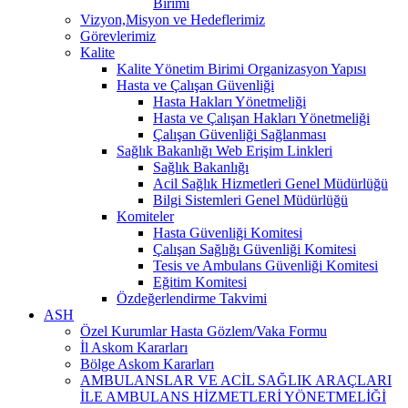
Birimi
Vizyon,Misyon ve Hedeflerimiz
Görevlerimiz
Kalite
Kalite Yönetim Birimi Organizasyon Yapısı
Hasta ve Çalışan Güvenliği
Hasta Hakları Yönetmeliği
Hasta ve Çalışan Hakları Yönetmeliği
Çalışan Güvenliği Sağlanması
Sağlık Bakanlığı Web Erişim Linkleri
Sağlık Bakanlığı
Acil Sağlık Hizmetleri Genel Müdürlüğü
Bilgi Sistemleri Genel Müdürlüğü
Komiteler
Hasta Güvenliği Komitesi
Çalışan Sağlığı Güvenliği Komitesi
Tesis ve Ambulans Güvenliği Komitesi
Eğitim Komitesi
Özdeğerlendirme Takvimi
ASH
Özel Kurumlar Hasta Gözlem/Vaka Formu
İl Askom Kararları
Bölge Askom Kararları
AMBULANSLAR VE ACİL SAĞLIK ARAÇLARI
İLE AMBULANS HİZMETLERİ YÖNETMELİĞİ